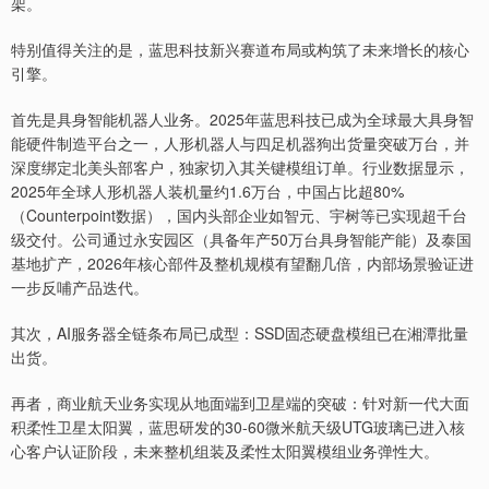
架。
特别值得关注的是，蓝思科技新兴赛道布局或构筑了未来增长的核心
引擎。
首先是具身智能机器人业务。2025年蓝思科技已成为全球最大具身智
能硬件制造平台之一，人形机器人与四足机器狗出货量突破万台，并
深度绑定北美头部客户，独家切入其关键模组订单。行业数据显示，
2025年全球人形机器人装机量约1.6万台，中国占比超80%
（Counterpoint数据），国内头部企业如智元、宇树等已实现超千台
级交付。公司通过永安园区（具备年产50万台具身智能产能）及泰国
基地扩产，2026年核心部件及整机规模有望翻几倍，内部场景验证进
一步反哺产品迭代。
其次，AI服务器全链条布局已成型：SSD固态硬盘模组已在湘潭批量
出货。
再者，商业航天业务实现从地面端到卫星端的突破：针对新一代大面
积柔性卫星太阳翼，蓝思研发的30-60微米航天级UTG玻璃已进入核
心客户认证阶段，未来整机组装及柔性太阳翼模组业务弹性大。