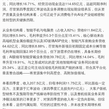
元，同比增长16.71%。经营活动现金流达114.65亿元，远超同期净利
润。尽管第四季度因汇率波动及业务调整出现短期业绩承压，但从资
产质量及业务结构来看，公司正处于从消费电子向AI全产业链精密制
造转型的关键换挡期。
从业务结构看，智能手机与电脑类（占收入82%）营收611.84亿元，
同比增长5.94%，毛利率提升0.3个百分点至15.41%，核心驱动来自
高端机型金属份额提升以及3D玻璃ASP优化；智能汽车座舱业务营收
64.62亿元，同比增长8.88%，尽管海外新项目初期固定成本分摊导致
毛利率短期回落2.95个百分点，但下游需求仍在增长，具备长期价
值；AI眼镜等智能穿戴业务营收39.78亿元，同比增长14.04%，毛利
率升至19.91%。与之形成对比的是“其他智能终端”业务同比收缩
25.34%，这正是公司主动压缩低毛利组装产能的体现，符合其平台化
垂直整合战略——将资源集中到高壁垒、高附加值领域。
单看四季度，收入207.5亿元，归母净利润11.75亿元，环比面临一定
压力。主要源于汇率波动（第四季度汇兑损失约1亿元）、大客户新机
型销售不及预期导致产线稼动率阶段性下滑，以及整机组装业务采用
净额法核算的订单更多了，对第四季度的收入有一定负向影响。但综
合来看，这些均属短期、可控的过渡性冲击，并未改变长期增长框