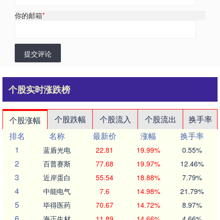
你的邮箱
*
提交评论
个股实时涨跌榜
个股跌幅
个股流入
个股流出
换手率
个股涨幅
排名
名称
最新价
涨幅
换手率
1
蓝盾光电
22.81
19.99%
0.55%
2
百普赛斯
77.68
19.97%
12.46%
3
近岸蛋白
55.54
18.88%
7.79%
4
中能电气
7.6
14.98%
21.79%
5
毕得医药
70.67
14.72%
8.97%
6
海正生材
11.89
14.66%
4.66%