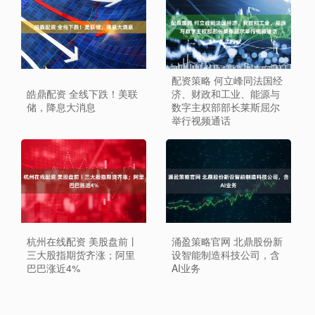
配资策略 何立峰同法国经
皓鼎配资 全线下跌！美联
济、财政和工业、能源与
储，降息大消息
数字主权部部长莱斯屈尔
举行视频通话
杭州在线配资 美股盘前丨
涌盈策略官网 北鼎股份新
三大股指期货齐涨；阿里
设智能制造科技公司，含
巴巴涨近4%
AI业务