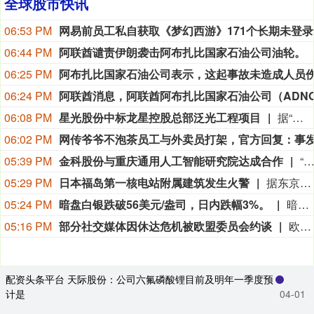
全球股市快讯
06:53 PM
网易
06:44 PM
阿联酋谴责伊朗袭击阿布扎比国家石油公司油轮。
06:25 PM
06:24 PM
06:08 PM
星光股份中标龙星控股总部泛光工程项目
据“星光股份”公众号消息，近日，星光股份成功中标龙星控股总部泛光工程项目。
06:02 PM
05:39 PM
金科股份与重庆通用人工智能研究院达成合作
“金科股份”公众号消息，2026年8月，金科地产集团股份有限公司（简称“金科股份”）与重庆通用人工智能研究院在重庆正式签署全方位合作协议。双方将依托通用人工智能前沿技术，落地不动产全场景智慧解决方案，合力打造重庆“人工智能+不动产
05:29 PM
日本福岛第一核电站附属建筑发生火警
据东京电力公司消息，当地时间8日15时35分左右，日本福岛第一核电站5号、6号机组服务建筑3、4层的火灾报警器发生启动。东京电力公司于当天16时01分向双叶消防本部报警。随后，消防部门赶赴现场确认，但未发现明火或冒烟。事件对核电站厂区设备没有造成影响，监测点以及厂区边界的尘埃监测仪等所测得的放射线量也未发现异常。（央视新闻）
05:24 PM
暗盘白银跌破56美元/盎司，日内跌幅3%。
暗盘白银跌破56美元/盎司，日内跌幅3%。
05:16 PM
部分社交媒体因休达危机被欧盟委员会约谈
欧盟委员会负责技术主权等事务的执行副主席汉娜·维尔库宁7日在社交媒体上表示，欧盟委员会当天就西班牙飞地休达局势约谈短视频平台TikTok和美国元公司（Meta），要求平台在危机期间加强内容监测并采取果断措施。 维尔库宁在社交媒体平台X上说，在危机情况下，社交媒体平台必须果断采取行动，维护数字空间完整性。她表示，平台应加强对相关内容的监测，并强化与事实核查机构的合作。 休达位于非洲西北部、直布罗陀海峡附近的地中海沿岸，与摩洛哥接壤。日前，大批非法移民从摩洛哥方向进入休达，引发近年来西班牙最严重的边境移民危机。 据德新社等媒体报道，一些进入休达的非法移民表示，他们此前从社交媒体获悉所谓“边境开放”“休达将提供住宿”以及“进入休达后可继续前往西班牙本土”等信息。 休达危机也引发了欧盟内部围绕外部边境管控和移民政策的新一轮争议。维尔库宁表示，欧盟委员会将于10日继续跟进相关情况。(新华社)
配资头条平台 天际股份：公司六氟磷酸锂目前及明年一季度预
计是
04-01