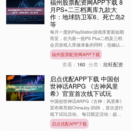
福州股票配资网APP下载 8
月PS+二三档离库九款大
作：地球防卫军6、死亡岛2
等
每月一度的PlayStation游戏库更新如期
而至，在为新一批PS Plus二档及三档
会员游戏入库做准备的同时，也确认了
九款即将离库的作品。 以下游戏将于8
福州股票配资网APP下载
月1....
查看：
160
分类：
欣旺配资
启点优配APP下载 中国创
世神话ARPG 《古神风里
希》官宣首次线下试玩
中国创世神话ARPG《古神：风里希》
宣布将亮相ChinaJoy 2026 ，首次进行
线下试玩活动。 每日限定活动：超燃
远古神祇「刑天」BOSS战限时比拼 |
启点优配APP下载
女....