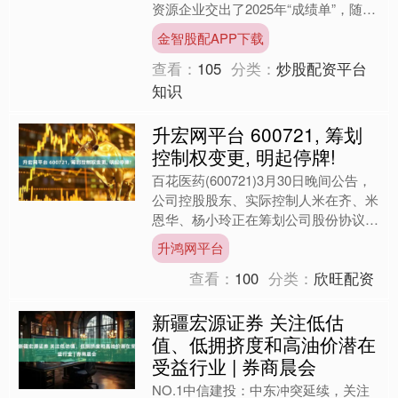
资源企业交出了2025年“成绩单”，随着
锂价回暖，多家锂企走出低谷，2025
金智股配APP下载
年利润有所修复，不....
查看：
105
分类：
炒股配资平台
知识
升宏网平台 600721, 筹划
控制权变更, 明起停牌!
百花医药(600721)3月30日晚间公告，
公司控股股东、实际控制人米在齐、米
恩华、杨小玲正在筹划公司股份协议转
让事宜，该事项可能导致公司控制权发
升鸿网平台
生变更。公司股....
查看：
100
分类：
欣旺配资
新疆宏源证券 关注低估
值、低拥挤度和高油价潜在
受益行业 | 券商晨会
NO.1中信建投：中东冲突延续，关注