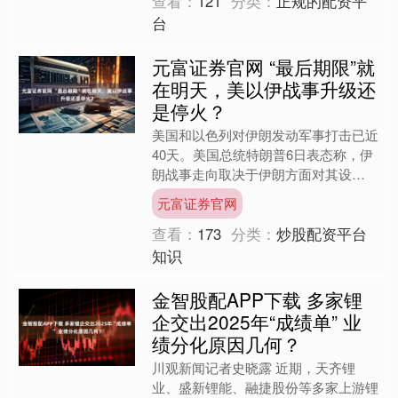
查看：
121
分类：
正规的配资平
台
元富证券官网 “最后期限”就
在明天，美以伊战事升级还
是停火？
美国和以色列对伊朗发动军事打击已近
40天。美国总统特朗普6日表态称，伊
朗战事走向取决于伊朗方面对其设
定“最后期限”的回应。同日，伊方回应
元富证券官网
美国提出的结束战争提议时....
查看：
173
分类：
炒股配资平台
知识
金智股配APP下载 多家锂
企交出2025年“成绩单” 业
绩分化原因几何？
川观新闻记者史晓露 近期，天齐锂
业、盛新锂能、融捷股份等多家上游锂