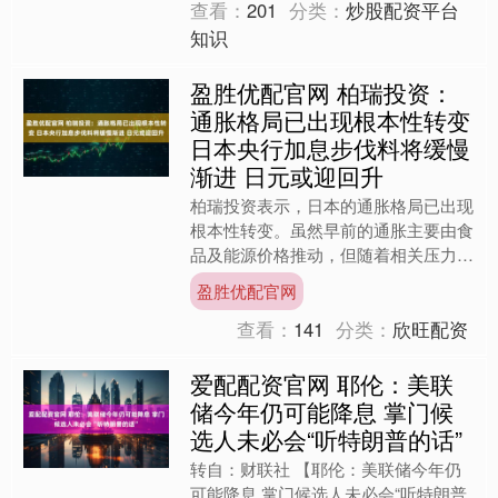
查看：
201
分类：
炒股配资平台
知识
盈胜优配官网 柏瑞投资：
通胀格局已出现根本性转变
日本央行加息步伐料将缓慢
渐进 日元或迎回升
柏瑞投资表示，日本的通胀格局已出现
根本性转变。虽然早前的通胀主要由食
品及能源价格推动，但随着相关压力消
退，由工资及服务业带动的基本通胀料
盈胜优配官网
将企稳于1%左右的水平。....
查看：
141
分类：
欣旺配资
爱配配资官网 耶伦：美联
储今年仍可能降息 掌门候
选人未必会“听特朗普的话”
转自：财联社 【耶伦：美联储今年仍
可能降息 掌门候选人未必会“听特朗普