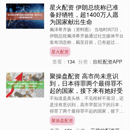
星火配资 伊朗总统称已准
备好牺牲，超1400万人愿
为国家献出生命
佩泽希齐扬（资料图） 当地时间7日，
伊朗总统佩泽希齐扬通过社交媒体平台
发布消息称，截至目前，已有超过
1400万名伊朗人表示，已准备好为保
星火配资
卫伊朗而献出生命，也包括....
查看：
134
分类：
欣旺配资APP
聚操盘配资 高市尚未意识
到，日本得罪两个最得罪不
起的国家，接下来有她好受
不知道是真头铁，不见棺材不落泪，还
是没有意识到，高市早苗治下的日本，
得罪了两个最得罪不起的国家，接下来
有她好受的。 二战后首次！日本作战
聚操盘配资
人员踏上菲律宾国土，参与....