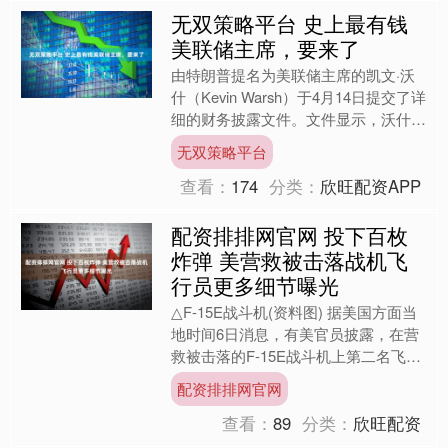
无双策略平台 史上最有钱
美联储主席，要来了
由特朗普提名为美联储主席的凯文·沃
什（Kevin Warsh）于4月14日提交了详
细的财务披露文件。文件显示，沃什个
人资产估值高达数亿美元，如果沃什当
无双策略平台
选，其有望....
查看：
174
分类：
欣旺配资APP
配资排排网官网 投下百枚
炸弹 美营救被击落战机飞
行员更多细节曝光
△F-15E战斗机(资料图) 据美国方面当
地时间6日消息，有美官员披露，在营
救被击落的F-15E战斗机上第二名飞行
员时，美军B-1轰炸机向营救地点附近
配资排排网官网
投下了约1....
查看：
89
分类：
欣旺配资