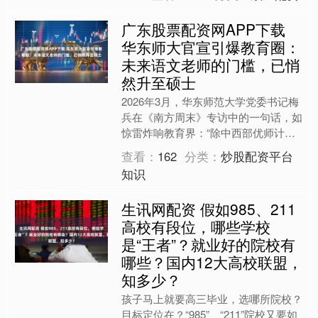
广东股票配资网APP下载
华东师大官宣引爆教育圈：
未来语文老师的门槛，已悄
然升至硕士
2026年3月，华东师范大学党委书记梅
兵在《南方周末》专访中的一句话，如
惊雷炸响教育界：“除中西部优师计划
外，学校师范生本科已不输出教师，培
查看：
162
分类：
炒股配资平台
养重心全面转向研究生....
知识
生讯网配资 假如985、211
高校有段位，哪些学校
是“王者”？就业好的院校有
哪些？国内12大高校联盟，
知多少？
孩子马上就要高三毕业，选哪所院校？
目标定位在？“985”、“211”院校又要如