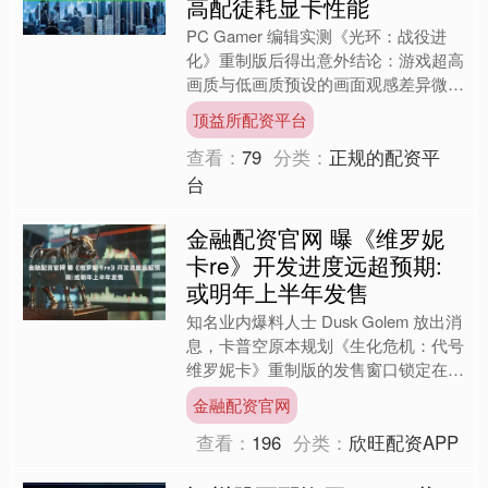
高配徒耗显卡性能
PC Gamer 编辑实测《光环：战役进
化》重制版后得出意外结论：游戏超高
画质与低画质预设的画面观感差异微
弱，普通游玩过程里玩家很难分辨区
顶益所配资平台
别，切换至低配方案却能....
查看：
79
分类：
正规的配资平
台
金融配资官网 曝《维罗妮
卡re》开发进度远超预期:
或明年上半年发售
知名业内爆料人士 Dusk Golem 放出消
息，卡普空原本规划《生化危机：代号
维罗妮卡》重制版的发售窗口锁定在
2027 年第一季度。不过卡普空内部并
金融配资官网
未敲定该....
查看：
196
分类：
欣旺配资APP