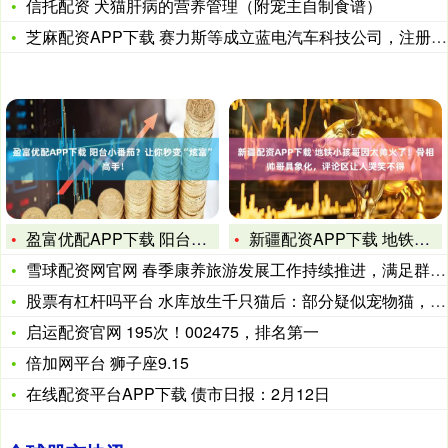
信托配资 犬猫肝病的营养管理（附宠主自制食谱）
芝麻配资APP下载 赛力斯等成立蓝电汽车科技公司，注册资本5
盈富优配APP下载 阳台小番茄？让你秒变“炫富”高手！
新疆配资APP下载 地铁小孩哥因太帅火了！骨相帅哥具象化，评
雪球配资网官网 春季康养旅游发展工作持续推进，满足群众健康养
股票有杠杆吗平台 水库放生千只猫后：部分疑似宠物猫，放生团账
启运配资官网 195次！002475，排名第一
倍加网平台 狮子座9.15
在线配资平台APP下载 债市日报：2月12日