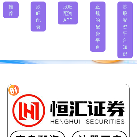
推
欣
欣旺
正
炒
荐
旺
配资
规
股
配
APP
的
配
资
配
资
资
平
平
台
台
知
识