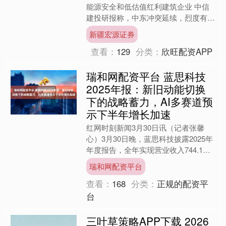
能源安全和低估值红利建筑企业 中信
建投研报称，中东冲突延续，烈度有所
上升，布伦特原油价格保持在100美元/
新疆宏源证券
桶以上高位。该机构....
查看：
129
分类：
欣旺配资APP
瑞和网配资平台 蓝思科技
2025年报：新旧动能切换
下的战略蓄力，AI多赛道预
示下半年增长加速
红网时刻新闻3月30日讯（记者张馨
心）3月30日晚，蓝思科技披露2025年
年度报告，全年实现营业收入744.1亿
元，同比增长6.46%；归母净利润
瑞和网配资平台
40.18亿元....
查看：
168
分类：
正规的配资平
台
三叶草策略APP下载 2026