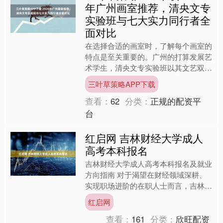
年广州画室推荐，清央文专
实验班与七大实力同行者全
面对比
在选择合适的画室时，了解每个画室的
特点是至关重要的。广州的打算发展艺
术学生，清央文专实验班以其文艺双优
的教育理念深受学生欢迎。而战国画室
三叶草策略APP下载
则通过系统化的基础与进阶....
查看：
62
分类：
正规的配资平
台
红启网 吉林财经大学成人
高考本科报名
吉林财经大学成人高考本科报名及就业
方向指南 对于渴望在财经领域深耕、
实现职场进阶的在职人士而言，吉林财
经大学成人高考本科项目是提升学历含
红启网
金量的优选。作为吉林省重....
查看：
161
分类：
欣旺配资