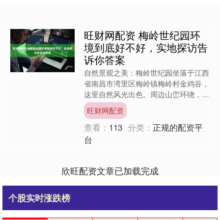
旺财网配资 梅岭世纪园环
境到底好不好，实地探访告
诉你答案
自然景观之美：梅岭世纪园坐落于江西
省南昌市湾里区梅岭镇梅岭村金鸡谷，
这里自然风光出色。周边山峦环绕，植
被丰富，四季景色各有特色。春天，山
旺财网配资
间野花盛开，五彩斑斓，散....
查看：
113
分类：
正规的配资平
台
欣旺配资文章已加载完成
个股实时涨跌榜