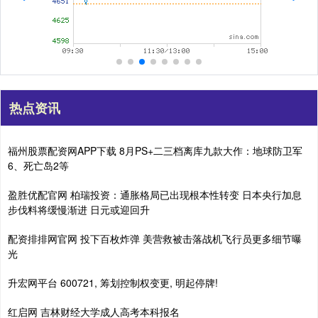
热点资讯
福州股票配资网APP下载 8月PS+二三档离库九款大作：地球防卫军
6、死亡岛2等
盈胜优配官网 柏瑞投资：通胀格局已出现根本性转变 日本央行加息
步伐料将缓慢渐进 日元或迎回升
配资排排网官网 投下百枚炸弹 美营救被击落战机飞行员更多细节曝
光
升宏网平台 600721, 筹划控制权变更, 明起停牌!
红启网 吉林财经大学成人高考本科报名