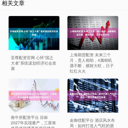
相关文章
上海期货配资 未来三个
至尊配资官网 心怀“国之
月，贵人相助，4属相机
大者”系统谋划经济社会发
遇不断，横财大旺，日子
展
红红火火
衡牛所配资平台 目标
金御优配平台 酒店风水布
2027年实现量产，三星将
局：如何打造人气旺的酒