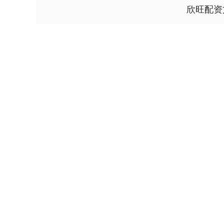
欣旺配资
沪深300
4694.44
00.89
1.42%
43.13
0.