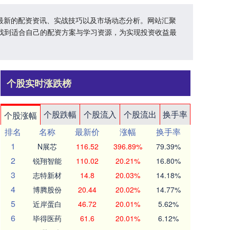
供最新的配资资讯、实战技巧以及市场动态分析。网站汇聚
找到适合自己的配资方案与学习资源，为实现投资收益最
个股实时涨跌榜
个股跌幅
个股流入
个股流出
换手率
个股涨幅
排名
名称
最新价
涨幅
换手率
1
N展芯
116.52
396.89%
79.39%
2
锐翔智能
110.02
20.21%
16.80%
3
志特新材
14.8
20.03%
14.18%
4
博腾股份
20.44
20.02%
14.77%
5
近岸蛋白
46.72
20.01%
5.62%
6
毕得医药
61.6
20.01%
6.12%