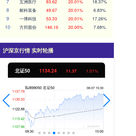
7
五洲医疗
83.62
20.01%
18.37%
8
耐科装备
49.67
20.01%
6.83%
9
一博科技
53.33
20.01%
17.26%
10
方邦股份
146.16
20.00%
7.68%
沪深京行情 实时轮播
创业板指
3563.12
基
47.56
1.35%