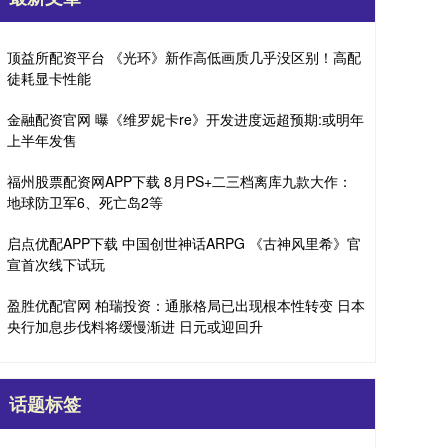
顶益所配资平台 《光环》新作高低画质几乎没区别！高配
徒耗显卡性能
金融配资官网 曝《维罗妮卡re》开发进度远超预期:或明年
上半年发售
福州股票配资网APP下载 8月PS+二三档离库九款大作：
地球防卫军6、死亡岛2等
启点优配APP下载 中国创世神话ARPG 《古神风里希》官
宣首次线下试玩
盈胜优配官网 柏瑞投资：通胀格局已出现根本性转变 日本
央行加息步伐料将缓慢渐进 日元或迎回升
话题标签